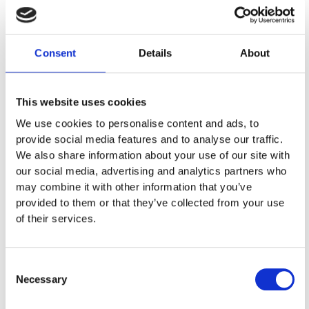
08:00
Consent
Details
About
Βιβλιοθήκη του Πανεπιστημίου Κύπρου
αίθουσα LRC 019, Λεωφ. Πανεπιστημίου 1 Τ.Θ.
20537, 1678 Λευκωσία, Κύπρος
This website uses cookies
Δρ. Μάριος Γεωργίου
We use cookies to personalise content and ads, to
provide social media features and to analyse our traffic.
Κλινικό Σεμινάριο
We also share information about your use of our site with
our social media, advertising and analytics partners who
Για εγγραφές
may combine it with other information that you’ve
provided to them or that they’ve collected from your use
70009903
of their services.
Πολυεπιχειρησιακό Σεμινάριο
(Επιχορηγημένο απο την ΑνΑΔ)
Consent
Necessary
Selection