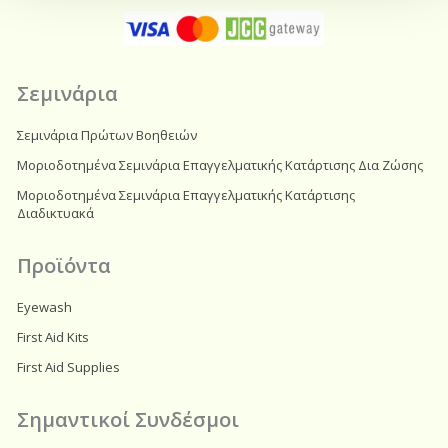
b
a
o
g
o
r
k
a
m
Σεμινάρια
Σεμινάρια Πρώτων Βοηθειών
Μοριοδοτημένα Σεμινάρια Επαγγελματικής Κατάρτισης Δια Ζώσης
Μοριοδοτημένα Σεμινάρια Επαγγελματικής Κατάρτισης
Διαδικτυακά
Προϊόντα
Eyewash
First Aid Kits
First Aid Supplies
Σημαντικοί Συνδέσμοι