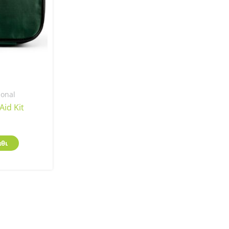
sonal
Aid Kit
θι