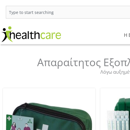
Μετάβαση
στο
Search
περιεχόμενο
Η 
Απαραίτητος Εξοπ
Λόγω αυξημέν