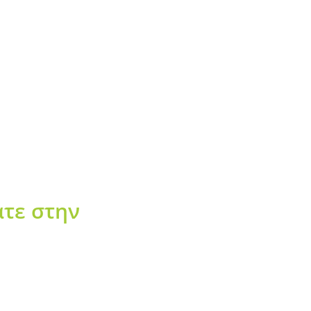
τε στην
raining Ltd
των επαγγελματιών