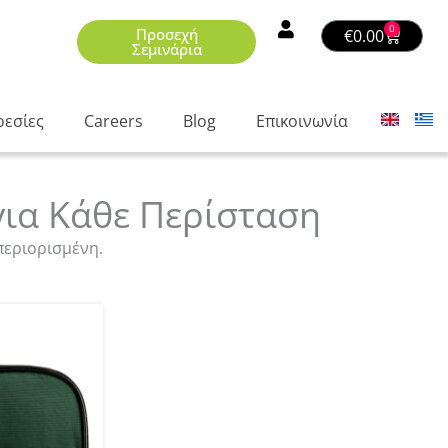
0
Προσεχή
Basket
€
0.00
Σεμινάρια
ρεσίες
Careers
Blog
Επικοινωνία
ια Κάθε Περίσταση
περιορισμένη.