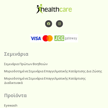
F
I
a
n
c
s
e
t
b
a
o
g
o
r
k
a
m
Σεμινάρια
Σεμινάρια Πρώτων Βοηθειών
Μοριοδοτημένα Σεμινάρια Επαγγελματικής Κατάρτισης Δια Ζώσης
Μοριοδοτημένα Σεμινάρια Επαγγελματικής Κατάρτισης
Διαδικτυακά
Προϊόντα
Eyewash