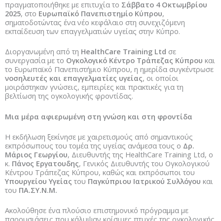
πραγματοποιήθηκε με επιτυχία το
Σάββατο 4 Οκτωμβρίου
2025
, στο
Ευρωπαϊκό Πανεπιστημίο Κύπρου
,
σηματοδοτώντας ένα νέο κεφάλαιο στη συνεχιζόμενη
εκπαίδευση των επαγγελματιών υγείας στην Κύπρο.
Διοργανωμένη από τη
HealthCare Training Ltd
σε
συνεργασία με το
Ογκολογικό Κέντρο Τράπεζας Κύπρου
και
το Ευρωπαϊκό Πανεπιστήμιο Κύπρου, η ημερίδα συγκέντρωσε
νοσηλευτές και επαγγελματίες υγείας
, οι οποίοι
μοιράστηκαν γνώσεις, εμπειρίες και πρακτικές για τη
βελτίωση της ογκολογικής φροντίδας.
Μια μέρα αφιερωμένη στη γνώση και στη φροντίδα
Η εκδήλωση ξεκίνησε με χαιρετισμούς από σημαντικούς
εκπρόσωπους του τομέα της υγείας ανάμεσα τους ο
Δρ.
Μάριος Γεωργίου
, Διευθυντής της HealthCare Training Ltd, ο
κ.
Πάνος Εργατουδης
, Γενικός Διευθυντής του Ογκολογικού
Κέντρου Τράπεζας Κύπρου, καθώς και εκπρόσωποι του
Υπουργείου Υγείας
του
Παγκύπριου Ιατρικού Συλλόγου
και
του
ΠΑ.ΣΥ.Ν.Μ.
Ακολούθησε ένα πλούσιο επιστημονικό πρόγραμμα με
παρουσιάσεις που κάλυψαν κρίσιμες πτυχές της ογκολογικής