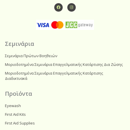
F
I
a
n
c
s
e
t
b
a
o
g
o
r
k
a
m
Σεμινάρια
Σεμινάρια Πρώτων Βοηθειών
Μοριοδοτημένα Σεμινάρια Επαγγελματικής Κατάρτισης Δια Ζώσης
Μοριοδοτημένα Σεμινάρια Επαγγελματικής Κατάρτισης
Διαδικτυακά
Προϊόντα
Eyewash
First Aid Kits
First Aid Supplies