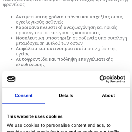
φροντίδας:
Αντιμετώπιση χρόνιου πόνου και καχεξίας
στους
ογκολογικούς ασθενείς
Καρδιοαναπνευστική αναζωογόνηση
και ηθικές
προσεγγίσεις σε επείγουσες καταστάσεις
Νοσηλευτική υποστήριξη
σε ασθενείς υπο αυτόλογη
μεταμόσχευση μυελού των οστών
Ασφάλεια και ακτινοπροστασία
στον χώρο της
υγείας
Αυτοφροντίδα και πρόληψη επαγγελματικής
εξουθένωσης
Κάθε εισήγηση συνδύαζεε την επιστημονική τεκμηρίωση με την
πρακτική εμπειρία, αναδεικτύοντας τη σημασία της
ολιστικής
φροντίδας
– τόσο για τον ασθενή όσο και για τον ίδιο τον
επαγγελματία υγείας.
Consent
Details
About
Επαγγελματισμός, συνεργασία και εξέλιξη
Η ημερίδα δεν αποτέλεσε απλώς έναν χώρο εκπαίδευσης,
This website uses cookies
αλλά και
δικτύωση
μεταξύ επαγγελματιών που μοιράζονται
We use cookies to personalise content and ads, to
τον ίδιο πάθο για την ποιοτική φροντίδα. Μέσα από τις