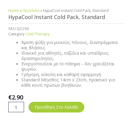
Home
»
Προϊόντα
»
HypaCool Instant Cold Pack, Standard
HypaCool Instant Cold Pack, Standard
SKU
Q2290
Category
Cold Therapy
Άμεση ψύξη για μυϊκούς πόνους, διαστρέμματα
και θλάσεις.
Ιδανικό για αθλητές, ταξίδια και υπαίθριες
δραστηριότητες.
Ενεργοποιείται με το πάτημα – δεν χρειάζεται
ψυγείο.
Γρήγορη, εύκολη και καθαρή εφαρμογή.
Standard Μέγεθος 14cm x 23cm, πρακτικό για
κάθε κουτί πρώτων βοηθειών.
€
2.90
HypaCool
Προσθήκη Στο Καλάθι
Instant
Cold
Pack,
Standard
ποσότητα