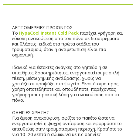
Περιγραφή
ΛΕΠΤΟΜΕΡΕΙΕΣ ΠΡΟΪΟΝΤΟΣ
Το
HypaCool Instant Cold Pack
παρέχει γρήγορη και
εύκολη ανακούφιση από τον πόνο σε διαστρέμματα
και θλάσεις, ειδικά στα πρώτα στάδια του
τραυματισμού, όταν η αντιμετώπιση είναι πιο
σημαντική.
Ιδανικό για έκτακτες ανάγκες στο γήπεδο ή σε
υπαίθριες δραστηριότητες, ενεργοποιείται με απλή
πίεση, μέσω χημικής αντίδρασης, χωρίς να
χρειάζεται προψύξη στο ψυγείο. Είναι έτοιμο προς
χρήση οποτεδήποτε και οπουδήποτε, παρέχοντας
γρήγορη και πρακτική λύση για ανακούφιση απο το
πόνο.
ΟΔΗΓΙΕΣ ΧΡΗΣΗΣ
Για άμεση ανακούφιση, σφίξτε το πακέτο ώστε να
ενεργοποιηθεί η ψυχρή αντίδραση και εφαρμόστε το
απευθείας στην τραυματισμένη περιοχή. Κρατήστε το
για 10 -20 λεπτά ή σύμφωνα με τις οδηγίες