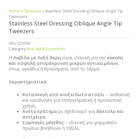
Home
»
Προϊόντα
»
Stainless Steel Dressing Oblique Angle Tip
Tweezers
Stainless Steel Dressing Oblique Angle Tip
Tweezers
SKU
Q2090
Category
First Aid & Essentials
Η
Λαβίδα με Λοξή Άκρη
είναι ιδανική για την
εύκολη
και ασφαλή απομάκρυνση μικρών αντικειμένων,
όπως αγκάθια ή θραύσματα, από το δέρμα.
Χαρακτηριστικά:
Κατασκευή από ανοξείδωτο ατσάλι
– ανθεκτική
και κατάλληλη για επαγγελματική ή προσωπική
χρήση.
Άνετο κράτημα
με σχεδιασμό για
δάκτυλο και
αντίχειρα.
Συμπαγές μέγεθος
– ιδανική για φαρμακείο
πρώτων βοηθειών ή ταξίδι.