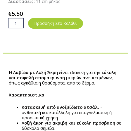
Διαστάσεις:
11 cm μήκος
€
5.50
Stainless
Προσθήκη Στο Καλάθι
Steel
Dressing
Oblique
Angle
Tip
Tweezers
ποσότητα
Περιγραφή
Η
Λαβίδα με Λοξή Άκρη
είναι ιδανική για την
εύκολη
και ασφαλή απομάκρυνση μικρών αντικειμένων,
όπως αγκάθια ή θραύσματα, από το δέρμα.
Χαρακτηριστικά:
Κατασκευή από ανοξείδωτο ατσάλι
–
ανθεκτική και κατάλληλη για επαγγελματική ή
προσωπική χρήση.
Λοξή άκρη
για
ακριβή και εύκολη πρόσβαση
σε
δύσκολα σημεία.