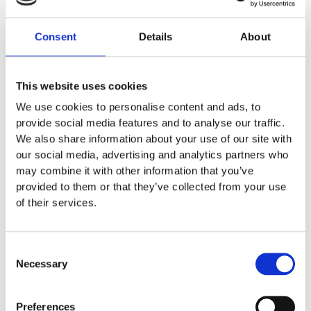
Consent
Details
About
This website uses cookies
We use cookies to personalise content and ads, to
provide social media features and to analyse our traffic.
We also share information about your use of our site with
our social media, advertising and analytics partners who
may combine it with other information that you’ve
First Aid & Essentials
provided to them or that they’ve collected from your use
HypaGuard Foil Blanket ( 1 Pcs )
of their services.
€
1.80
Προσθήκη Στο Καλάθι
Consent
Necessary
Selection
Preferences