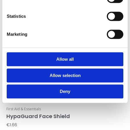
Statistics
Marketing
Allow all
Allow selection
Deny
First Aid & Essentials
HypaGuard Face Shield
€
1.66