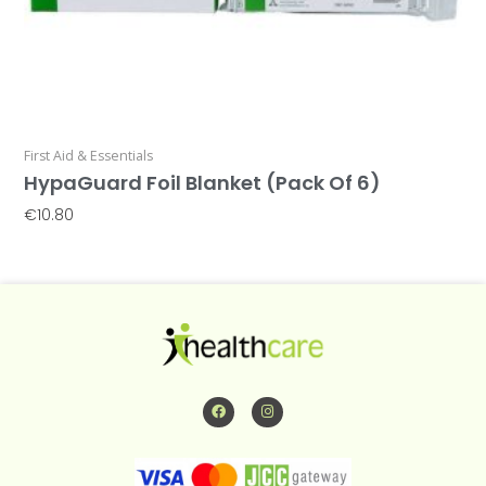
First Aid & Essentials
HypaGuard Foil Blanket (Pack Of 6)
€
10.80
Προσθήκη Στο Καλάθι
F
I
a
n
c
s
e
t
b
a
o
g
o
r