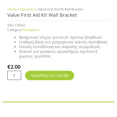
Home
»
Προϊόντα
»
Value First Aid Kit Wall Bracket
Value First Aid Kit Wall Bracket
SKU
C906A
Category
Workplace
Βραχίονας τοίχου για κουτί πρώτων βοηθειών
Σταθερή βάση για γρήγορη και εύκολη πρόσβαση
Εύκολη τοποθέτηση και ασφαλής συγκράτηση
Ιδανικό για γραφεία, εργαστήρια, σχολεία ή
χώρους εργασίας
€
2.00
Value
Προσθήκη Στο Καλάθι
First
Aid
Kit
Wall
Bracket
ποσότητα
Περιγραφή