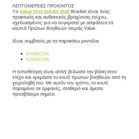
ΛΕΠΤΟΜΕΡΕΙΕΣ ΠΡΟΪΟΝΤΟΣ
Το
Value First Aid Kit Wall
Bracket είναι ένας
πρακτικός και ανθεκτικός βραχίονας τοίχου,
σχεδιασμένος για να συγκρατεί με ασφάλεια τα
κουτιά Πρώτων Βοηθειών σειράς Value.
Είναι συμβατός με τα παρακάτω μοντέλα:
K10AECON
K20AECON
Η τοποθέτηση είναι απλή: βιδώστε την βάση στον
τοίχο και κρεμάστε το κουτί πρώτων βοηθειών από τη
χειρολαβή του. Με αυτόν τον τρόπο, το κουτί
παραμένει σε εμφανές, σταθερό και άμεσα
προσβάσιμο σημείο.