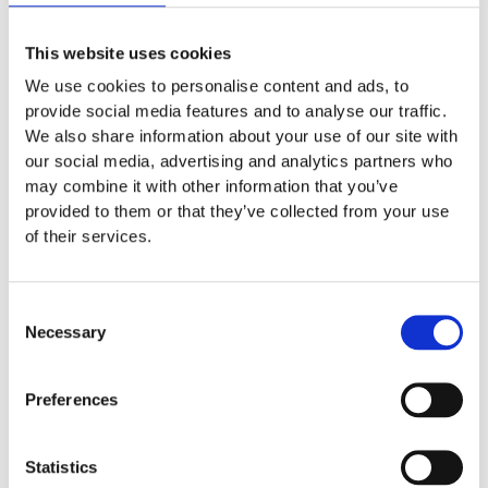
This website uses cookies
Travel, Vehicle & Personal
Cederroth First Aid Kit Medium
We use cookies to personalise content and ads, to
provide social media features and to analyse our traffic.
€
51.70
We also share information about your use of our site with
Προσθήκη Στο Καλάθι
our social media, advertising and analytics partners who
may combine it with other information that you’ve
provided to them or that they’ve collected from your use
of their services.
Consent
Necessary
Selection
Preferences
Statistics