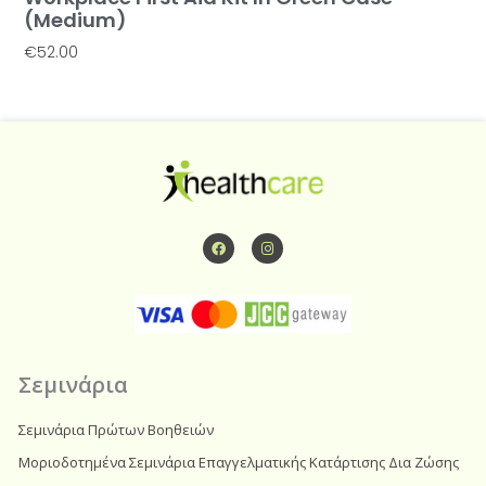
(Medium)
€
52.00
Προσθήκη Στο Καλάθι
F
I
a
n
c
s
e
t
b
a
o
g
o
r
k
a
m
Σεμινάρια
Σεμινάρια Πρώτων Βοηθειών
Μοριοδοτημένα Σεμινάρια Επαγγελματικής Κατάρτισης Δια Ζώσης