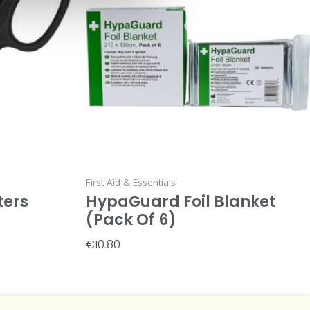
First Aid & Essentials
ters
HypaGuard Foil Blanket
(Pack Of 6)
€
10.80
Add To Basket