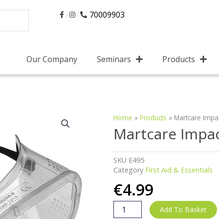
70009903
Our Company
Seminars
Products
Home
»
Products
»
Martcare Impa
Martcare Impa
SKU
E495
Category
First Aid & Essentials
€
4.99
Martcare
Add To Basket
Impact