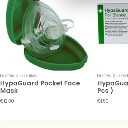
First Aid & Essentials
First Aid & Essent
HypaGuard Pocket Face
HypaGuard
Mask
Pcs )
€
12.00
€
1.80
Add To Basket
Add To Baske