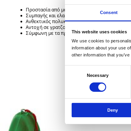
Προστασία από μεγάλα αιωρούμενα σωματίδια –
Consent
Συμπαγής και ελαφρύς σχεδιασμός – άνετη χρή
Ανθεκτικός πολυκαρβονικός φακός, υψηλής αν
Αντοχή σε γρατζουνιές, σταγονίδια και σκόνη –
This website uses cookies
Σύμφωνη με τα πρότυπα ασφάλειας και επαγγε
We use cookies to personalis
information about your use of
other information that you’ve
Consent
Necessary
Selection
Deny