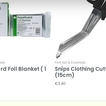
ials
First Aid & Essentials
 Foil Blanket ( 1
Snips Clothing Cut
(15cm)
€
3.40
t
Add To Basket