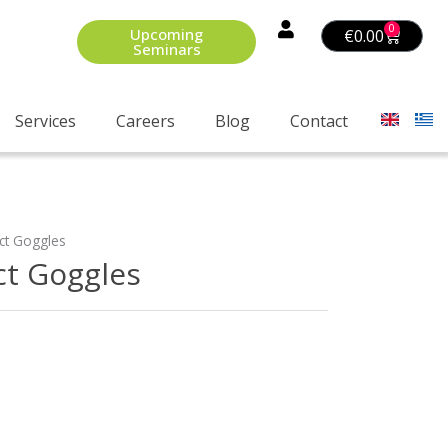
0
Upcoming
Basket
€
0.00
Seminars
Services
Careers
Blog
Contact
ct Goggles
ct Goggles